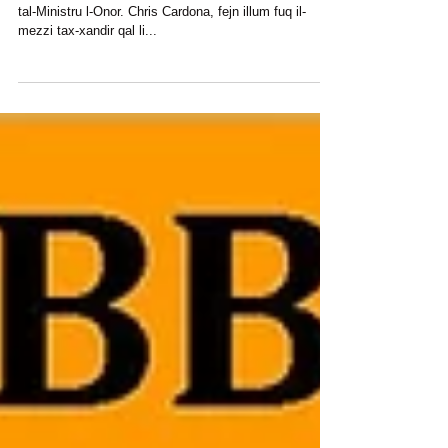
Bulebel
Il-Kunsill Lokali taż-Żejtun jilqa' b'sodisfazzjon l-aħbar
tal-Ministru l-Onor. Chris Cardona, fejn illum fuq il-
mezzi tax-xandir qal li...