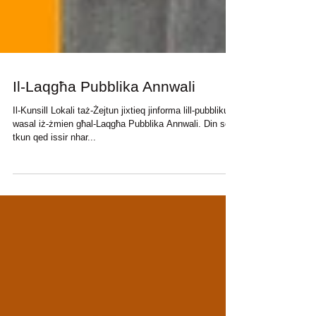
Il-Laqgħa Pubblika Annwali
Il-Kunsill Lokali taż-Żejtun jixtieq jinforma lill-pubbliku li
wasal iż-żmien għal-Laqgħa Pubblika Annwali. Din se
tkun qed issir nhar...