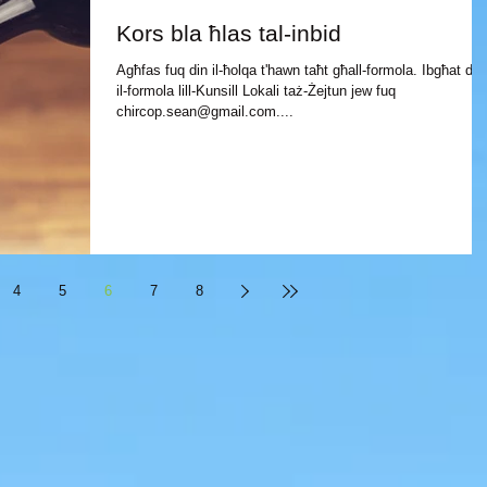
Kors bla ħlas tal-inbid
Agħfas fuq din il-ħolqa t'hawn taħt għall-formola. Ibgħat din
il-formola lill-Kunsill Lokali taż-Żejtun jew fuq
chircop.sean@gmail.com....
4
5
6
7
8