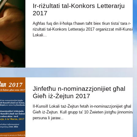
Ir-riżultati tal-Konkors Letterarju
2017
Agħfas fuq din il-ħolqa t'hawn taħt biex tkun tista' tara r-
riżultati tal-Konkors Letterarju 2017 organizzat mill-Kunsill
Lokali...
Jinfetħu n-nominazzjonijiet għal
Ġieħ iż-Żejtun 2017
Il-Kunsill Lokali taż-Żejtun fetaħ in-nominazzjonijiet għal
Ġieħ iż-Żejtun. Kull grupp ta' 10 Żwieten jistgħu jinnominaw
persuna li jaraw...