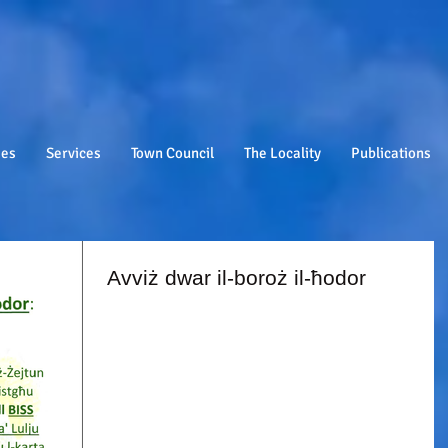
ies
Services
Town Council
The Locality
Publications
Avviż dwar il-boroż il-ħodor