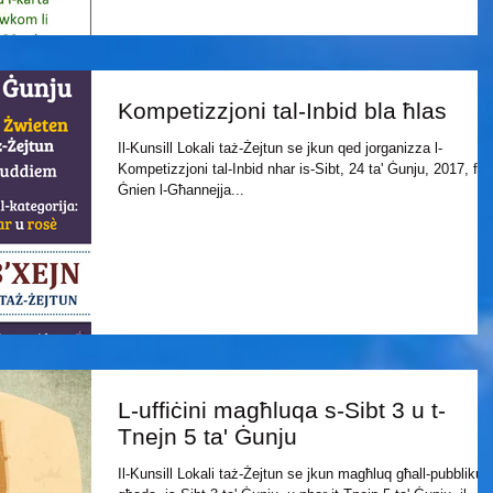
Kompetizzjoni tal-Inbid bla ħlas
Il-Kunsill Lokali taż-Żejtun se jkun qed jorganizza l-
Kompetizzjoni tal-Inbid nhar is-Sibt, 24 ta' Ġunju, 2017, fi
Ġnien l-Għannejja...
L-uffiċini magħluqa s-Sibt 3 u t-
Tnejn 5 ta' Ġunju
Il-Kunsill Lokali taż-Żejtun se jkun magħluq għall-pubbliku