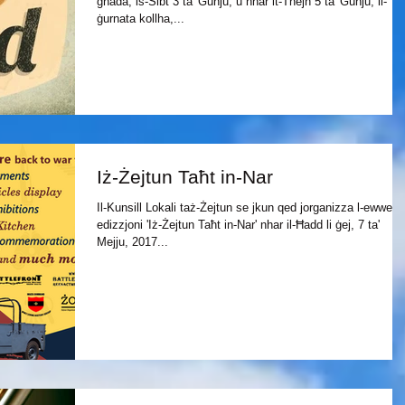
għada, is-Sibt 3 ta' Ġunju, u nhar it-Tnejn 5 ta' Ġunju, il-
ġurnata kollha,...
Iż-Żejtun Taħt in-Nar
Il-Kunsill Lokali taż-Żejtun se jkun qed jorganizza l-ewwel
edizzjoni 'Iż-Żejtun Taħt in-Nar' nhar il-Ħadd li ġej, 7 ta'
Mejju, 2017...