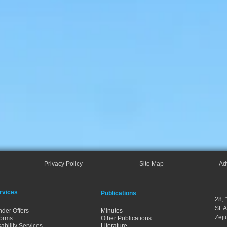
Privacy Policy
Site Map
Ad
rvices
Publications
28, 
St. 
nder Offers
Minutes
Żejt
orms
Other Publications
ability Services
Literature