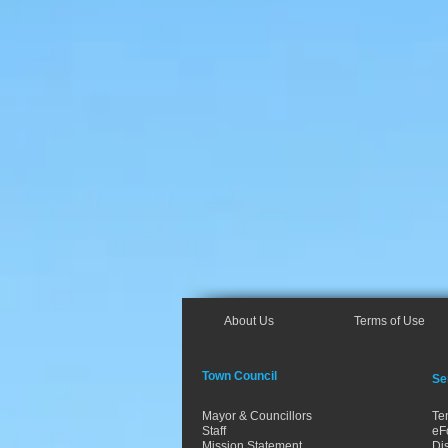
About Us
Terms of Use
Town Council
Se
Mayor & Councillors
Te
Staff
eF
Mission Statement
Dis