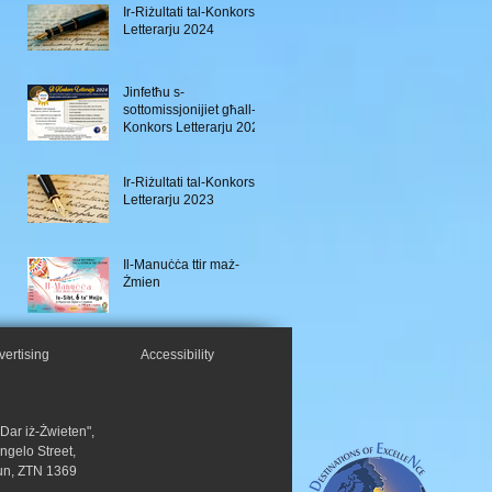
Ir-Riżultati tal-Konkors
Letterarju 2024
Jinfetħu s-
sottomissjonijiet għall-
Konkors Letterarju 2024
Ir-Riżultati tal-Konkors
Letterarju 2023
Il-Manuċċa ttir maż-
Żmien
vertising
Accessibility
"Dar iż-Żwieten",
Angelo Street,
un, ZTN 1369