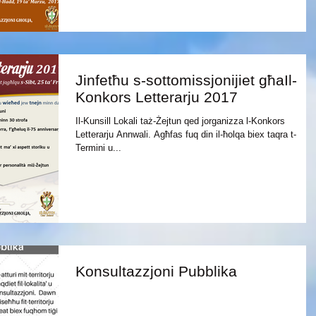
Jinfetħu s-sottomissjonijiet għaIl-
Konkors Letterarju 2017
Il-Kunsill Lokali taż-Żejtun qed jorganizza l-Konkors
Letterarju Annwali. Agħfas fuq din il-ħolqa biex taqra t-
Termini u...
Konsultazzjoni Pubblika