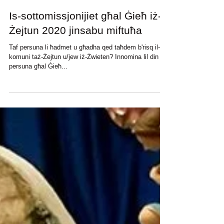
Is-sottomissjonijiet għal Ġieħ iż-
Żejtun 2020 jinsabu miftuħa
Taf persuna li ħadmet u għadha qed taħdem b'risq il-ġid
komuni taż-Żejtun u/jew iż-Żwieten? Innomina lil din il-
persuna għal Ġieħ...