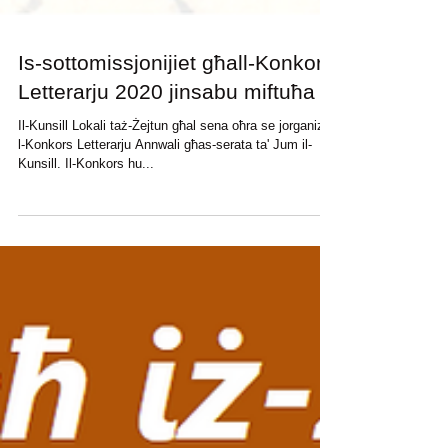
Is-sottomissjonijiet għall-Konkors
Letterarju 2020 jinsabu miftuħa
Il-Kunsill Lokali taż-Żejtun għal sena oħra se jorganizza
l-Konkors Letterarju Annwali għas-serata ta' Jum il-
Kunsill. Il-Konkors hu...