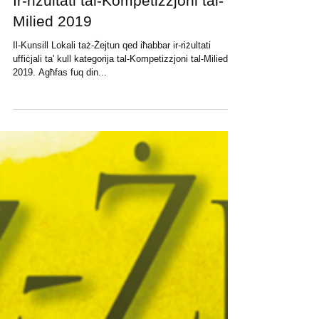
Ir-riżultati tal-Kompetizzjoni tal-
Milied 2019
Il-Kunsill Lokali taż-Żejtun qed iħabbar ir-riżultati
uffiċjali ta' kull kategorija tal-Kompetizzjoni tal-Milied
2019. Agħfas fuq din...