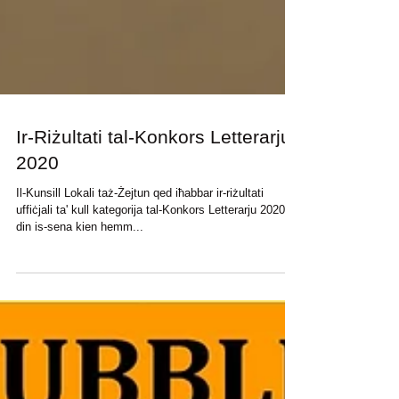
Ir-Riżultati tal-Konkors Letterarju
2020
Il-Kunsill Lokali taż-Żejtun qed iħabbar ir-riżultati
uffiċjali ta' kull kategorija tal-Konkors Letterarju 2020, li
din is-sena kien hemm...