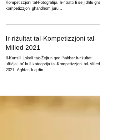
Kompetizzjoni tal-Fotografija
Il-Kunsill Lokali taż-Żejtun qed jorganizza
Kompetizzjoni tal-Fotografija. Ir-ritratti li se jidħlu għall-
kompetizzjoni għandhom juru...
Ir-riżultat tal-Kompetizzjoni tal-
Milied 2021
Il-Kunsill Lokali taż-Żejtun qed iħabbar ir-riżultati
uffiċjali ta' kull kategorija tal-Kompetizzjoni tal-Milied
2021. Agħfas fuq din...