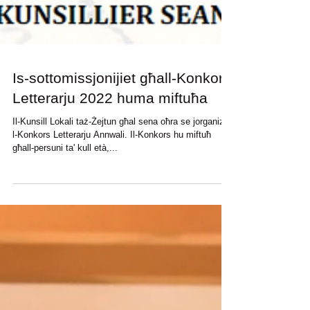
Is-sottomissjonijiet għall-Konkors
Letterarju 2022 huma miftuħa
Il-Kunsill Lokali taż-Żejtun għal sena oħra se jorganizza
l-Konkors Letterarju Annwali. Il-Konkors hu miftuħ
għall-persuni ta' kull età,...