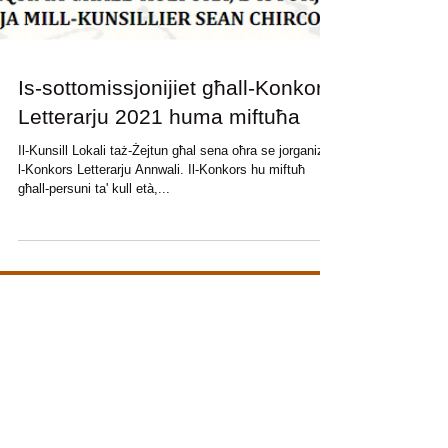
Is-sottomissjonijiet għall-Konkors
Letterarju 2021 huma miftuħa
Il-Kunsill Lokali taż-Żejtun għal sena oħra se jorganizza
l-Konkors Letterarju Annwali. Il-Konkors hu miftuħ
għall-persuni ta' kull età,...