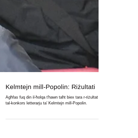
Kelmtejn mill-Popolin: Riżultati
Agħfas fuq din il-ħolqa t'hawn taħt biex tara r-riżultat
tal-konkors letterarju ta' Kelmtejn mill-Popolin.