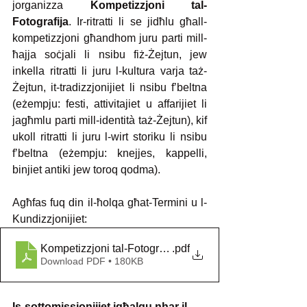
jorganizza 
Kompetizzjoni tal-
Fotografija
. Ir-ritratti li se jidħlu għall-
kompetizzjoni għandhom juru parti mill-
ħajja soċjali li nsibu fiż-Żejtun, jew 
inkella ritratti li juru l-kultura varja taż-
Żejtun, it-tradizzjonijiet li nsibu f’beltna 
(eżempju: festi, attivitajiet u affarijiet li 
jagħmlu parti mill-identità taż-Żejtun), kif 
ukoll ritratti li juru l-wirt storiku li nsibu 
f’beltna (eżempju: knejjes, kappelli, 
binjiet antiki jew toroq qodma).
Agħfas fuq din il-ħolqa għat-Termini u l-
Kundizzjonijiet:
Kompetizzjoni tal-Fotografija - Termini u Kundizzjonijie
.pdf
Download PDF • 180KB
Is-sottomissjonijiet jgħalqu nhar il-