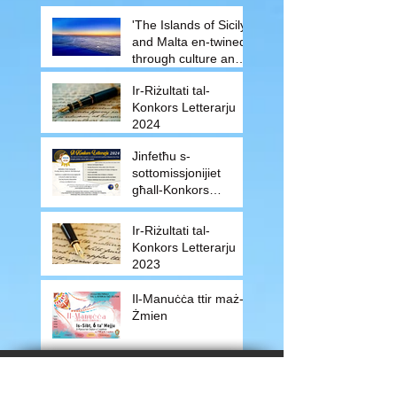
'The Islands of Sicily
and Malta en-twined
through culture and
traditions'
Ir-Riżultati tal-
Konkors Letterarju
2024
Jinfetħu s-
sottomissjonijiet
għall-Konkors
Letterarju 2024
Ir-Riżultati tal-
Konkors Letterarju
2023
Il-Manuċċa ttir maż-
Żmien
About Us