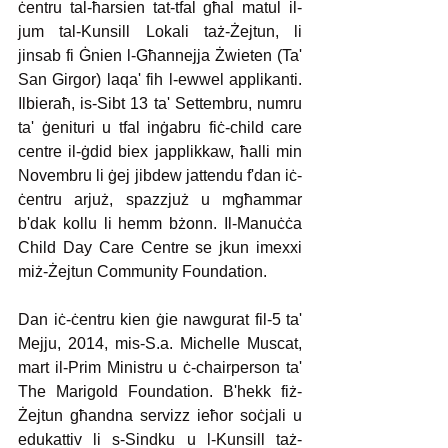
ċentru tal-ħarsien tat-tfal għal matul il-
jum tal-Kunsill Lokali taż-Żejtun, li 
jinsab fi Ġnien l-Għannejja Żwieten (Ta' 
San Girgor) laqa' fih l-ewwel applikanti. 
Ilbieraħ, is-Sibt 13 ta' Settembru, numru 
ta' ġenituri u tfal inġabru fiċ-child care 
centre il-ġdid biex japplikkaw, ħalli min 
Novembru li ġej jibdew jattendu f'dan iċ-
ċentru arjuż, spazzjuż u mgħammar 
b'dak kollu li hemm bżonn. Il-Manuċċa 
Child Day Care Centre se jkun imexxi 
miż-Żejtun Community Foundation.  
Dan iċ-ċentru kien ġie nawgurat fil-5 ta' 
Mejju, 2014, mis-S.a. Michelle Muscat, 
mart il-Prim Ministru u ċ-chairperson ta' 
The Marigold Foundation. B'hekk fiż-
Żejtun għandna servizz ieħor soċjali u 
edukattiv li s-Sindku u l-Kunsill taż-