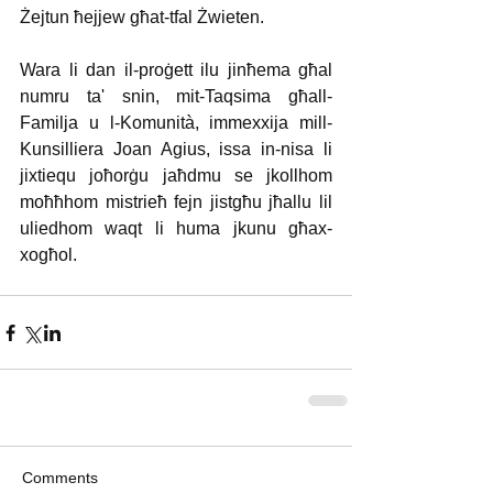
Żejtun ħejjew għat-tfal Żwieten.  
Wara li dan il-proġett ilu jinħema għal 
numru ta' snin, mit-Taqsima għall-
Familja u l-Komunità, immexxija mill-
Kunsilliera Joan Agius, issa in-nisa li 
jixtiequ joħorġu jaħdmu se jkollhom 
moħħhom mistrieħ fejn jistgħu jħallu lil 
uliedhom waqt li huma jkunu għax-
xogħol. 
Comments