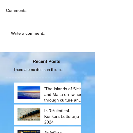
Comments
Write a comment...
Recent Posts
There are no items in this list
'The Islands of Sicily
and Malta en-twined
through culture and
traditions'
Ir-Riżultati tal-
Konkors Letterarju
2024
Jinfetħu s-