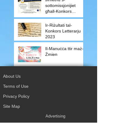
sottomissjonijiet
għall-Konkors
Letterarju 2024
Ir-Riżultati tal-
Konkors Letterarju
2023
Il-Manuċċa ttir maż-
Żmien
About Us
Terms of Use
Privacy Policy
Site Map
Advertising
Accessibility
Town Council
Services