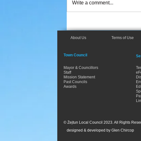
Write a comment...
About Us
Terms of Use
Town Council
Se
Mayor & Councillors
Te
Staff
eF
Mission Statement
Dis
Past Councils
En
Awards
Ed
Spo
Pa
Li
© Żejtun Local Council 2023. All Rights Rese
designed & developed by Glen Chircop