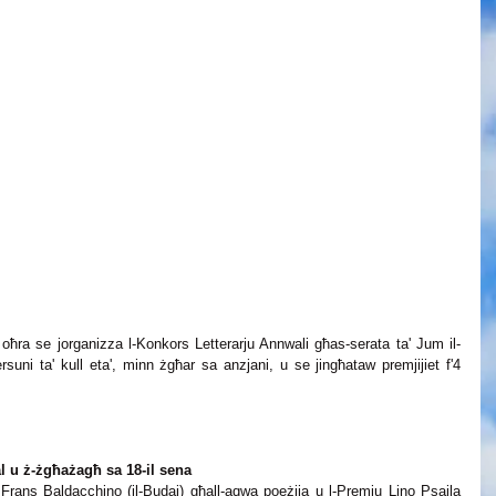
a oħra se jorganizza l-Konkors Letterarju Annwali għas-serata ta' Jum il-
rsuni ta' kull eta', minn żgħar sa anzjani, u se jingħataw premjijiet f'4 
 
al u ż-żgħażagħ sa 18-il sena
Frans Baldacchino (il-Budaj) għall-aqwa poeżija u l-Premju Lino Psaila 