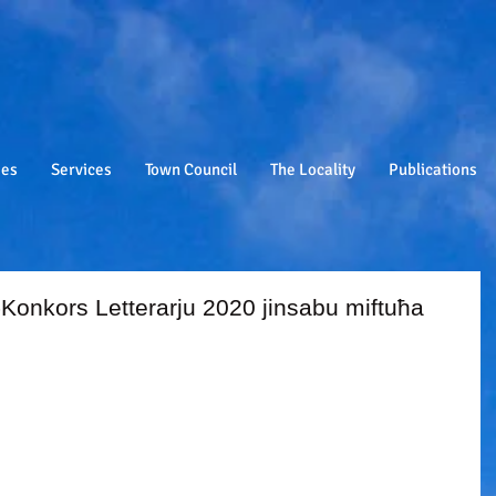
ies
Services
Town Council
The Locality
Publications
l-Konkors Letterarju 2020 jinsabu miftuħa