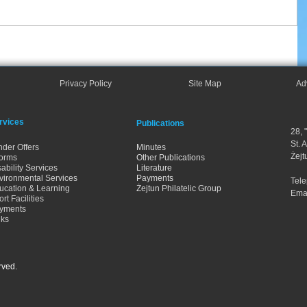
Privacy Policy
Site Map
Ad
rvices
Publications
28, 
St. 
nder Offers
Minutes
Żejt
orms
Other Publications
ability Services
Literature
vironmental Services
Payments
Tel
ucation & Learning
Żejtun Philatelic Group
Ema
rt Facilities
yments
nks
rved.