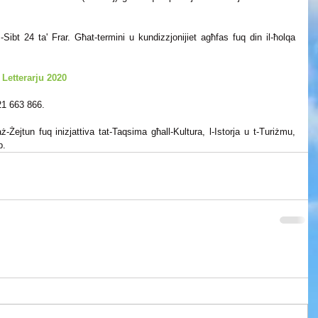
as-Sibt 24 ta' Frar. Għat-termini u kundizzjonijiet agħfas fuq din il-ħolqa 
 Letterarju 2020
21 663 866.
ż-Żejtun fuq inizjattiva tat-Taqsima għall-Kultura, l-Istorja u t-Turiżmu, 
p.