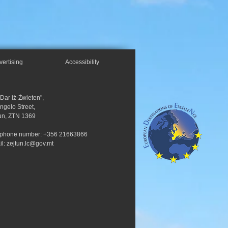
vertising
Accessibility
"Dar iż-Żwieten",
Angelo Street,
un, ZTN 1369
ephone number: +356 21663866
il:
zejtun.lc@gov.mt