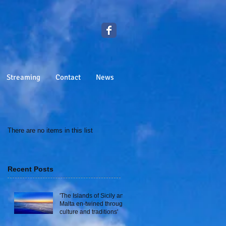
Streaming
Contact
News
There are no items in this list
Recent Posts
'The Islands of Sicily and
Malta en-twined through
culture and traditions'