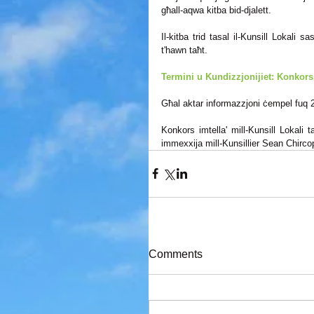
għall-aqwa kitba bid-djalett.
Il-kitba trid tasal il-Kunsill Lokali s
t'hawn taħt.
Termini u Kundizzjonijiet: Konkors
Għal aktar informazzjoni ċempel fuq 
Konkors imtella' mill-Kunsill Lokali ta
immexxija mill-Kunsillier Sean Chirco
Comments