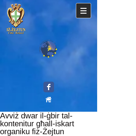
Avviż dwar il-ġbir tal-
kontenitur għall-iskart
organiku fiż-Żejtun