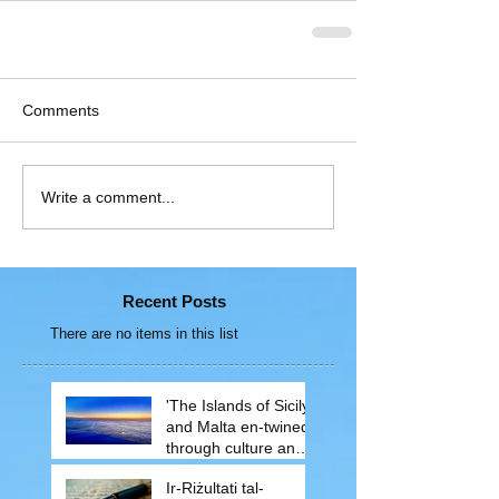
Comments
Write a comment...
Recent Posts
There are no items in this list
'The Islands of Sicily
and Malta en-twined
through culture and
traditions'
Ir-Riżultati tal-