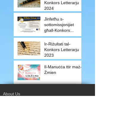
Konkors Letterarju
2024
Jinfetħu s-
sottomissjonijiet
għall-Konkors
Letterarju 2024
Ir-Riżultati tal-
Konkors Letterarju
2023
Il-Manuċċa ttir maż-
Żmien
About Us
Terms of Use
Privacy Policy
Site Map
Advertising