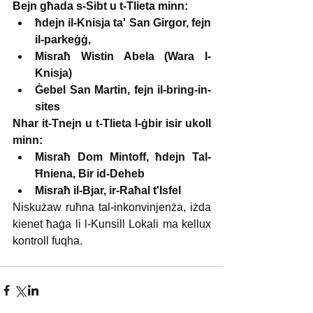
Bejn għada s-Sibt u t-Tlieta minn:
ħdejn il-Knisja ta' San Girgor, fejn 
il-parkeġġ,
Misraħ Wistin Abela (Wara l-
Knisja)
Ġebel San Martin, fejn il-bring-in-
sites
Nhar it-Tnejn u t-Tlieta l-ġbir isir ukoll 
minn:
Misraħ Dom Mintoff, ħdejn Tal-
Ħniena, Bir id-Deheb
Misraħ il-Bjar, ir-Raħal t'Isfel
Niskużaw ruħna tal-inkonvinjenża, iżda 
kienet ħaġa li l-Kunsill Lokali ma kellux 
kontroll fuqha.