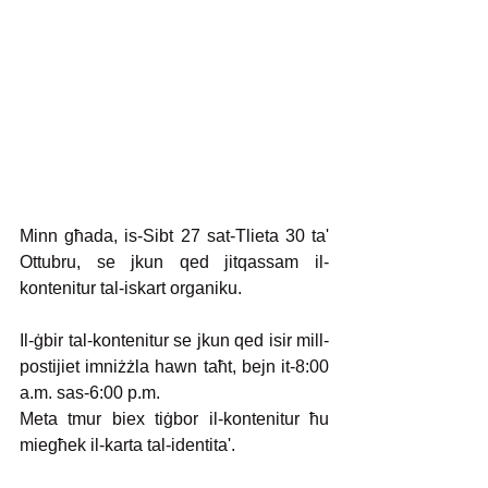
Minn għada, is-Sibt 27 sat-Tlieta 30 ta' 
Ottubru, se jkun qed jitqassam il-
kontenitur tal-iskart organiku.
Il-ġbir tal-kontenitur se jkun qed isir mill-
postijiet imniżżla hawn taħt, bejn it-8:00 
a.m. sas-6:00 p.m.
Meta tmur biex tiġbor il-kontenitur ħu 
miegħek il-karta tal-identita'.