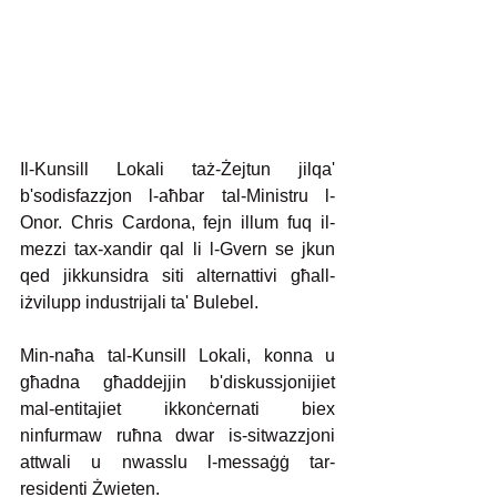
Il-Kunsill Lokali taż-Żejtun jilqa' 
b'sodisfazzjon l-aħbar tal-Ministru l-
Onor. Chris Cardona, fejn illum fuq il-
mezzi tax-xandir qal li l-Gvern se jkun 
qed jikkunsidra siti alternattivi għall-
iżvilupp industrijali ta' Bulebel.
Min-naħa tal-Kunsill Lokali, konna u 
għadna għaddejjin b'diskussjonijiet 
mal-entitajiet ikkonċernati biex 
ninfurmaw ruħna dwar is-sitwazzjoni 
attwali u nwasslu l-messaġġ tar-
residenti Żwieten.