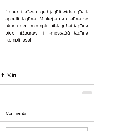
Jidher li l-Gvern qed jagħti widen għall-
appelli tagħna. Minkejja dan, aħna se 
nkunu qed inkomplu bil-laqgħat tagħna 
biex niżguraw li l-messaġġ tagħna 
jkompli jasal.
Comments