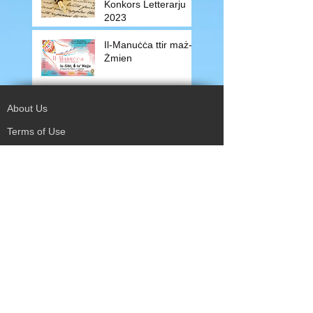
Konkors Letterarju
2023
Il-Manuċċa ttir maż-
Żmien
About Us
Terms of Use
Privacy Policy
Site Map
Advertising
Accessibility
Town Council
Services
Publications
Mayor & Councillors
Staff
Mission Statement
Past Councils
Awards