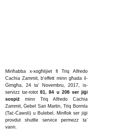
Minħabba x-xogħlijiet fi Triq Alfredo 
Cachia Zammit, b’effett minn għada il-
Ġimgħa, 24 ta’ Novembru, 2017, is-
servizz tar-rotot
 81, 84 u 206 ser jiġi 
sospiż 
minn Triq Alfredo Cachia 
Zammit, Ġebel San Martin, Triq Bormla 
(Taċ-Ċawsli) u Bulebel. Minflok ser jiġi 
provdut shuttle service permezz ta’ 
vann.