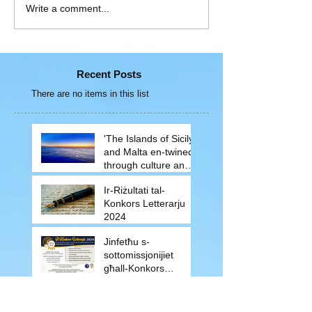
Write a comment...
Recent Posts
There are no items in this list
'The Islands of Sicily
and Malta en-twined
through culture and
traditions'
Ir-Riżultati tal-
Konkors Letterarju
2024
Jinfetħu s-
sottomissjonijiet
għall-Konkors
Letterarju 2024
Ir-Riżultati tal-