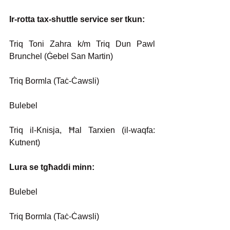
Ir-rotta tax-shuttle service ser tkun:
Triq Toni Zahra k/m Triq Dun Pawl 
Brunchel (Ġebel San Martin)
Triq Bormla (Taċ-Ċawsli)
Bulebel
Triq il-Knisja, Ħal Tarxien (il-waqfa: 
Kutnent)
Lura se tgħaddi minn:
Bulebel
Triq Bormla (Taċ-Ċawsli)