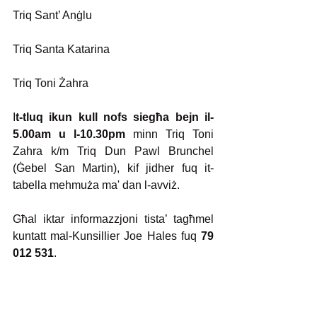
Triq Sant’ Anġlu
Triq Santa Katarina
Triq Toni Żahra
I
t-tluq ikun kull nofs siegħa bejn il-
5.00am u l-10.30pm 
minn Triq Toni 
Zahra k/m Triq Dun Pawl Brunchel 
(Ġebel San Martin), kif jidher fuq it-
tabella mehmuża ma' dan l-avviż.
Għal iktar informazzjoni tista’ tagħmel 
kuntatt mal-Kunsillier Joe Hales fuq 
79 
012 531
.