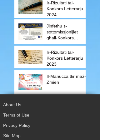
Ir-Riżultati tal-
Konkors Letterarju
2024
Jinfetħu s-
sottomissjonijiet
għall-Konkors
Letterarju 2024
Ir-Riżultati tal-
Konkors Letterarju
2023
Il-Manuċċa ttir maż-
Żmien
About Us
Terms of Use
Privacy Policy
Site Map