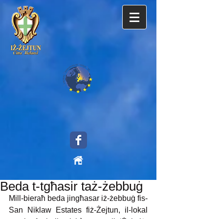
Beda t-tgħasir taż-żebbuġ
Mill-bieraħ beda jingħasar iż-żebbuġ fis-
San Niklaw Estates fiż-Żejtun, il-lokal 