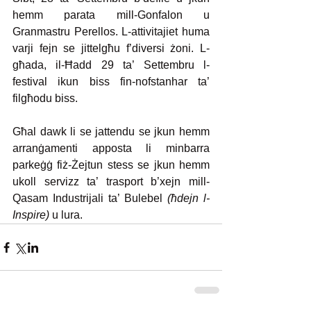
hemm parata mill-Gonfalon u 
Granmastru Perellos. L-attivitajiet huma 
varji fejn se jittelgħu f’diversi żoni. L-
għada, il-Ħadd 29 ta’ Settembru l-
festival ikun biss fin-nofstanhar ta’ 
filgħodu biss. 
Għal dawk li se jattendu se jkun hemm 
arranġamenti apposta li minbarra 
parkeġġ fiż-Żejtun stess se jkun hemm 
ukoll servizz ta’ trasport b’xejn mill-
Qasam Industrijali ta’ Bulebel 
(ħdejn l-
Inspire)
 u lura.