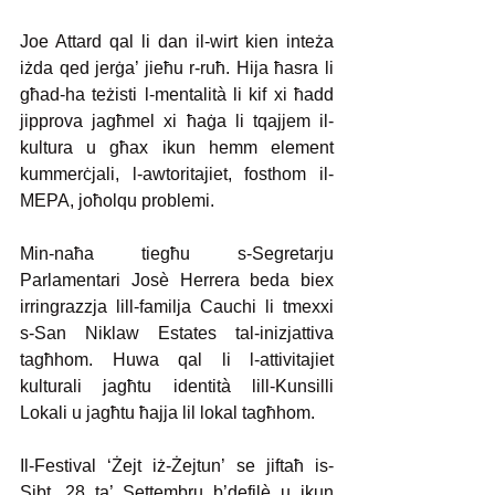
Joe Attard qal li dan il-wirt kien inteża 
iżda qed jerġa’ jieħu r-ruħ. Hija ħasra li 
għad-ha teżisti l-mentalità li kif xi ħadd 
jipprova jagħmel xi ħaġa li tqajjem il-
kultura u għax ikun hemm element 
kummerċjali, l-awtoritajiet, fosthom il-
MEPA, joħolqu problemi. 
Min-naħa tiegħu s-Segretarju 
Parlamentari Josè Herrera beda biex 
irringrazzja lill-familja Cauchi li tmexxi 
s-San Niklaw Estates tal-inizjattiva 
tagħhom. Huwa qal li l-attivitajiet 
kulturali jagħtu identità lill-Kunsilli 
Lokali u jagħtu ħajja lil lokal tagħhom. 
Il-Festival ‘Żejt iż-Żejtun’ se jiftaħ is-
Sibt, 28 ta’ Settembru b’defilè u jkun 