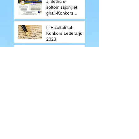
Jinfetħu s-
sottomissjonijiet
għall-Konkors
Letterarju 2024
Ir-Riżultati tal-
Konkors Letterarju
2023
Il-Manuċċa ttir maż-
Żmien
About Us
Terms of Use
Privacy Policy
Site Map
Advertising
Accessibility
Town Council
Services