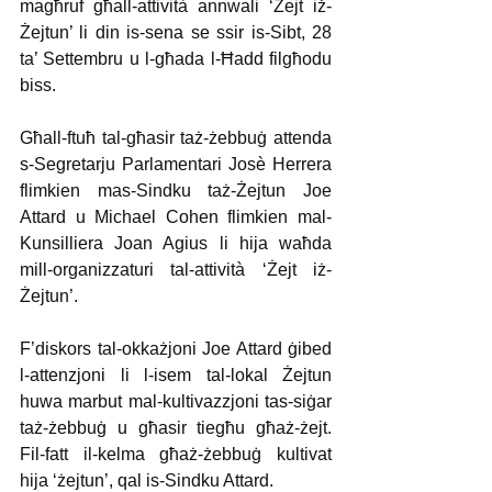
magħ­ruf għall-attività annwali ‘Żejt iż-
Żejtun’ li din is-sena se ssir is-Sibt, 28 
ta’ Settembru u l-għada l-Ħadd filgħodu 
biss. 
Għall-ftuħ tal-għasir taż-żebbuġ attenda 
s-Segretarju Parlamentari Josè Herrera 
flimkien mas-Sindku taż-Żejtun Joe 
Attard u Michael Cohen flimkien mal-
Kunsilliera Joan Agius li hija waħda 
mill-organizzaturi tal-attività ‘Żejt iż-
Żejtun’. 
F’diskors tal-okkażjoni Joe Attard ġibed 
l-attenzjoni li l-isem tal-lokal Żejtun 
huwa marbut mal-kultivazzjoni tas-siġar 
taż-żebbuġ u għasir tiegħu għaż-żejt. 
Fil-fatt il-kelma għaż-żebbuġ kultivat 
hija ‘żejtun’, qal is-Sindku Attard.